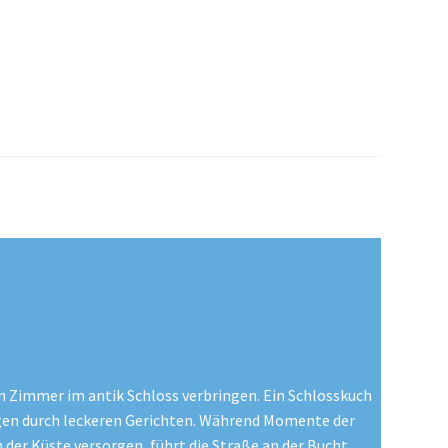
 Zimmer im antik Schloss verbringen. Ein Schlosskuch
en durch leckeren Gerichten.
Während Momente der
der Küste versorgen, führt die Straße an der Bucht