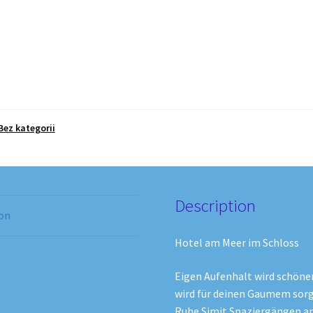
Bez kategorii
Description
ion
Hotel am Meer im Schloss
Eigen Aufenhalt wird sch
önen
wird für deinen Gaumem sorg
Ruhe Simit Spaziergängen an 