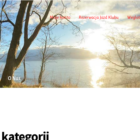
Moje konto
Rezerwacja Jazd Klubu
Weglot
O Nas
 kategorii