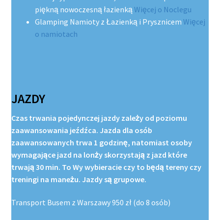
piękną nowoczesną łazienką
Więcej o Noclegu
Glamping Namioty z Łazienką i Prysznicem
Więcej
o namiotach
JAZDY
Czas trwania pojedynczej jazdy zależy od poziomu
zaawansowania jeźdźca. Jazda dla osób
zaawansowanych trwa 1 godzinę, natomiast osoby
wymagające jazd na lonży skorzystają z jazd które
trwają 30 min. To Wy wybieracie czy to będą tereny czy
treningi na maneżu. Jazdy są grupowe.
Transport Busem z Warszawy 950 zł (do 8 osób)