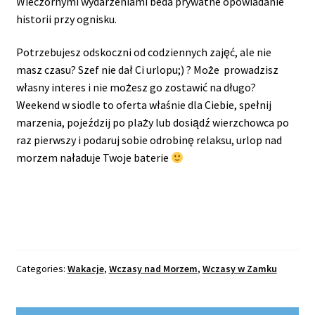
Wieczornymi wydarzeniami beda prywatne opowiadanie
historii przy ognisku.
Potrzebujesz odskoczni od codziennych zajęć, ale nie
masz czasu? Szef nie dał Ci urlopu;) ? Może prowadzisz
własny interes i nie możesz go zostawić na długo?
Weekend w siodle to oferta właśnie dla Ciebie, spełnij
marzenia, pojeździj po plaży lub dosiądź wierzchowca po
raz pierwszy i podaruj sobie odrobinę relaksu, urlop nad
morzem naładuje Twoje baterie
Categories:
Wakacje
,
Wczasy nad Morzem
,
Wczasy w Zamku