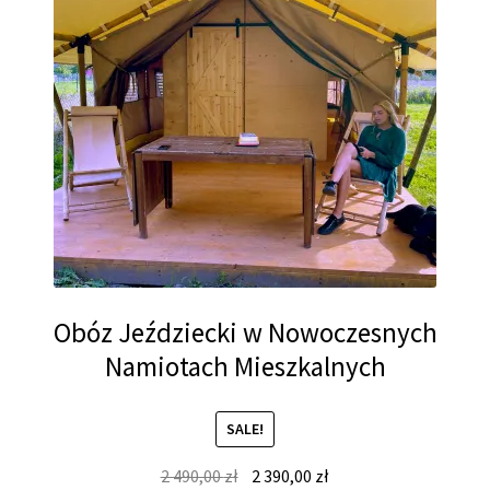
Obóz Jeździecki w Nowoczesnych
Namiotach Mieszkalnych
SALE!
Original
Current
2 490,00
zł
2 390,00
zł