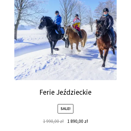
Ferie Jeździeckie
SALE!
Original
Current
1 990,00
zł
1 890,00
zł
price
price