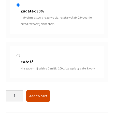
Zadatek 30%
natychmiastowa rezerwacja, reszta wpłaty 2 tygodnie
przed rozpoczęciem obozu
Całość
Nie zapomnij odebrać zniżki 100 zł za wpłatę całej kwoty
Obóz
Add to cart
Hobby
Horse
quantity