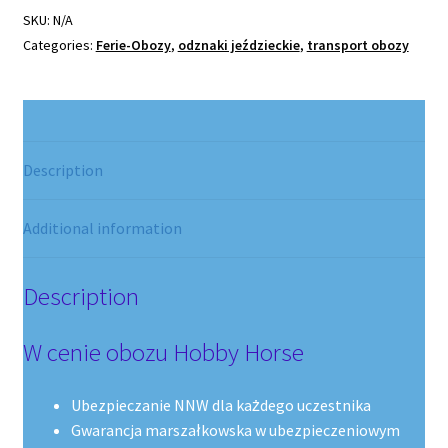
SKU:
N/A
Categories:
Ferie-Obozy
,
odznaki jeździeckie
,
transport obozy
Description
Additional information
Description
W cenie obozu Hobby Horse
Ubezpieczanie NNW dla każdego uczestnika
Gwarancja marszałkowska w ubezpieczeniowym