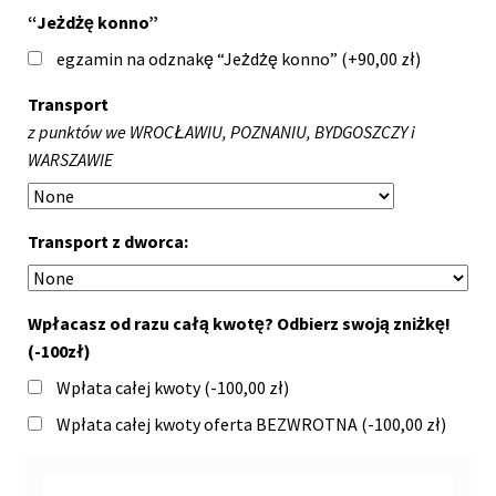
“Jeżdżę konno”
egzamin na odznakę “Jeżdżę konno” (+
90,00
zł
)
Transport
z punktów we WROCŁAWIU, POZNANIU, BYDGOSZCZY i
WARSZAWIE
Transport z dworca:
Wpłacasz od razu całą kwotę? Odbierz swoją zniżkę!
(-100zł)
Wpłata całej kwoty (
-100,00
zł
)
Wpłata całej kwoty oferta BEZWROTNA (
-100,00
zł
)