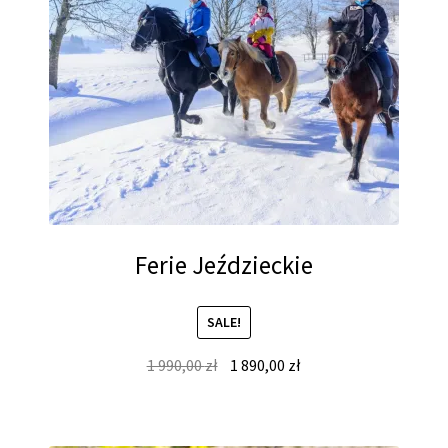
Ferie Jeździeckie
SALE!
Original
Current
1 990,00
zł
1 890,00
zł
price
price
was:
is:
1
1