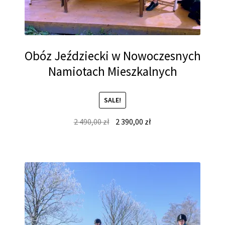
Obóz Jeździecki w Nowoczesnych
Namiotach Mieszkalnych
SALE!
Original
Current
2 490,00
zł
2 390,00
zł
price
price
was:
is:
2
2
490,00 zł.
390,00 zł.