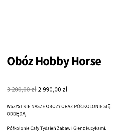
Obóz Hobby Horse
Original
Current
3 200,00
zł
2 990,00
zł
price
price
was:
is:
WSZYSTKIE NASZE OBOZY ORAZ PÓŁKOLONIE SIĘ
3
2
ODBĘDĄ.
200,00 zł.
990,00 zł.
Półkolonie Cały Tydzień Zabaw i Gier z kucykami.