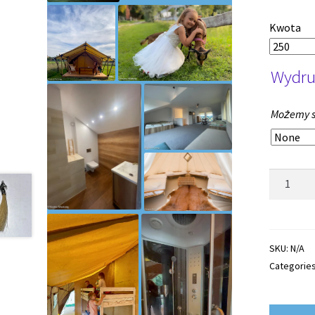
Kwota
Wydru
Możemy sp
Voucher
na
Jazdy
Konne
quantity
SKU:
N/A
Categorie