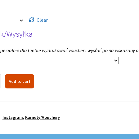
Clear
k/Wysyłka
ecjalnie dla Ciebie wydrukować voucher i wysłać go na wskazany a
Add to cart
s:
Instagram
,
Karnety/Vouchery