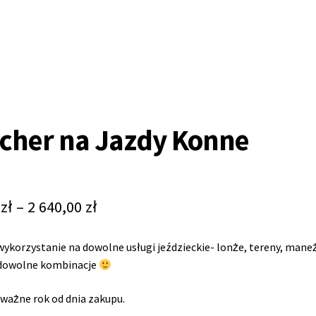
cher na Jazdy Konne
0
zł
–
2 640,00
zł
ykorzystanie na dowolne usługi jeździeckie- lonże, tereny, maneże,
dowolne kombinacje
ważne rok od dnia zakupu.