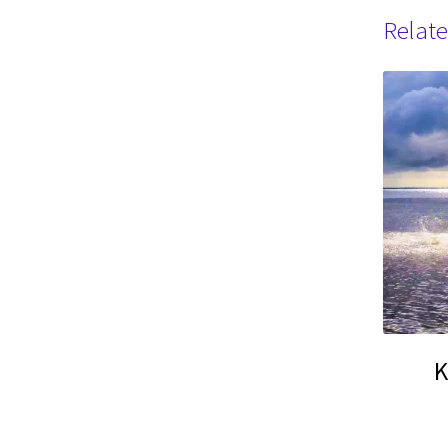
Relate
K