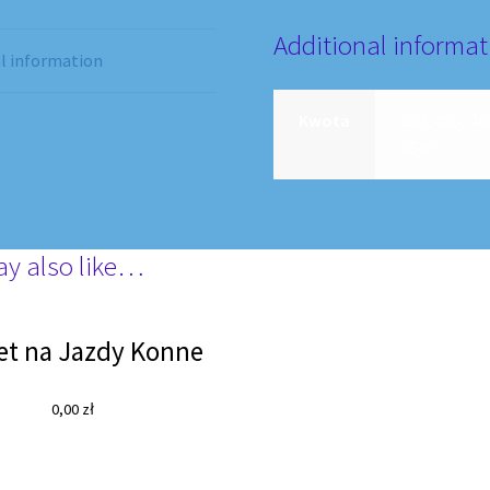
Additional informat
l information
Kwota
250, 400, 44
2640
ay also like…
et na Jazdy Konne
0,00
zł