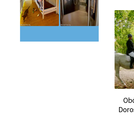
Obó
Doro