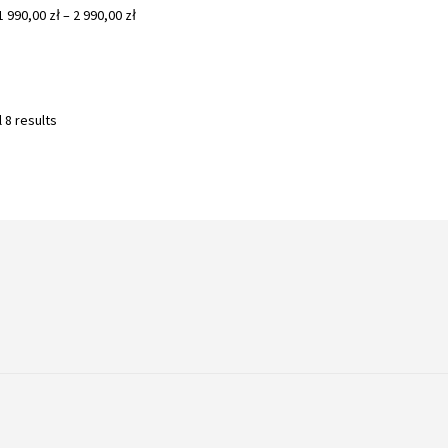
price
1 990,00
zł
–
2 990,00
zł
was:
1
990,00 zł.
Sorted
 8 results
by
latest