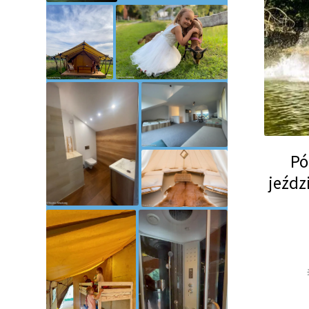
Pó
jeźdz