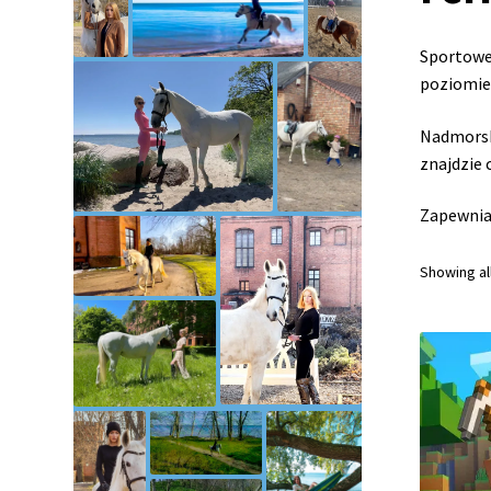
Sportowe 
poziomie 
Nadmorski
znajdzie 
Zapewnia
Showing all