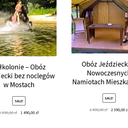
Obóz Jeździeck
łkolonie – Obóz
Nowoczesnyc
iecki bez noclegów
Namiotach Mieszk
w Mostach
SALE!
SALE!
Original
2 490,00
zł
2 390,00
z
Original
Current
1 890,00
zł
1 490,00
zł
price
price
price
was:
was:
is: