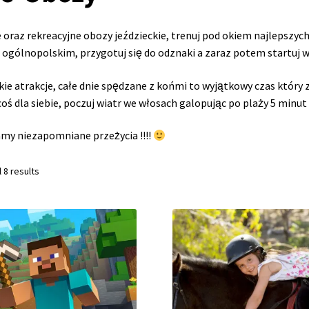
oraz rekreacyjne obozy jeździeckie, trenuj pod okiem najlepszych
ogólnopolskim, przygotuj się do odznaki a zaraz potem startuj w
e atrakcje, całe dnie spędzane z końmi to wyjątkowy czas który z
coś dla siebie, poczuj wiatr we włosach galopując po plaży 5 min
my niezapomniane przeżycia !!!!
Sorted
 8 results
by
latest