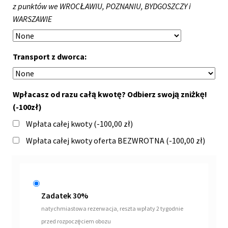
z punktów we WROCŁAWIU, POZNANIU, BYDGOSZCZY i
WARSZAWIE
Transport z dworca:
Wpłacasz od razu całą kwotę? Odbierz swoją zniżkę!
(-100zł)
Wpłata całej kwoty (
-100,00
zł
)
Wpłata całej kwoty oferta BEZWROTNA (
-100,00
zł
)
Zadatek 30%
natychmiastowa rezerwacja, reszta wpłaty 2 tygodnie
przed rozpoczęciem obozu