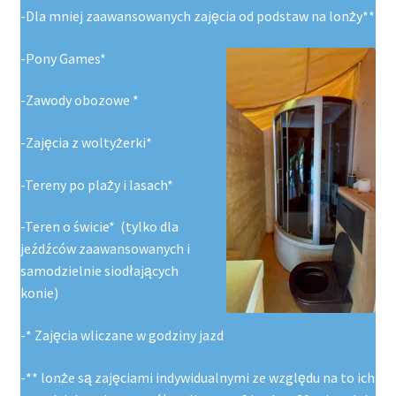
-Dla mniej zaawansowanych zajęcia od podstaw na lonży**
-Pony Games*
-Zawody obozowe *
-Zajęcia z woltyżerki*
-Tereny po plaży i lasach*
-Teren o świcie* (tylko dla
jeźdźców zaawansowanych i
samodzielnie siodłających
konie)
-* Zajęcia wliczane w godziny jazd
-** lonże są zajęciami indywidualnymi ze względu na to ich