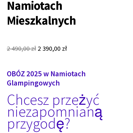
Namiotach
Mieszkalnych
Original
Current
2 490,00
zł
2 390,00
zł
price
price
was:
is:
2
2
OBÓZ 2025 w Namiotach
490,00 zł.
390,00 zł.
Glampingowych
Chcesz przeżyć
niezapomnianą
przygodę?