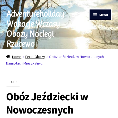
Skip
Skip
Adventureholiday
to
to
Menu
navigation
content
Wakacje Wczasy
Obozy Noclegi
Rzucewo
Moje konto
Home
Ferie-Obozy
Obóz Jeździecki w Nowoczesnych
Namiotach Mieszkalnych
Ferie Obozy
Weekend w siodle
SALE!
Karnety
Obóz Jeździecki w
Rezerwacja Jazd Konnych
Akademia Jeździecka
Nowoczesnych
Jazdy Klubu