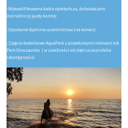
-Wykwalifikowana kadra opiekuńcza, doświadczeni
instruktorzy jazdy konnej
-Uzyskanie dyplomu uczestnictwa (na koniec)
-Zajęcia dodatkowe AquaPark z prawdziwymi rekinami lub
Park Dinozaurów ( w zależności od chęci uczestników
i dostępności)