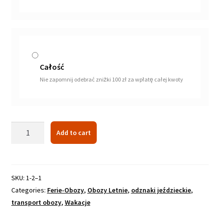
Całość
Nie zapomnij odebrać zniżki 100 zł za wpłatę całej kwoty
Obóz
Add to cart
Jeździecki
w
Nowoczesnych
Namiotach
SKU:
1-2–1
Mieszkalnych
Categories:
Ferie-Obozy
,
Obozy Letnie
,
odznaki jeździeckie
,
quantity
transport obozy
,
Wakacje