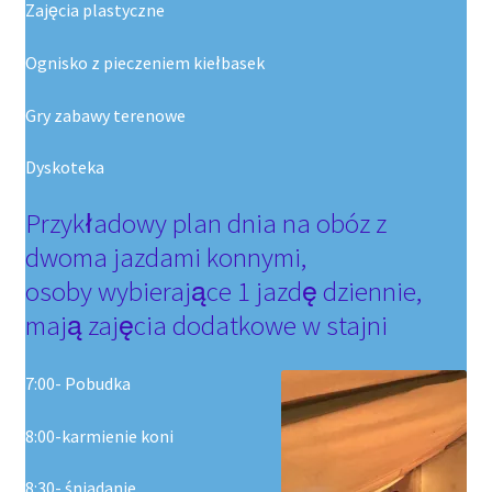
Zajęcia plastyczne
Ognisko z pieczeniem kiełbasek
Gry zabawy terenowe
Dyskoteka
Przykładowy plan dnia na obóz z
dwoma jazdami konnymi,
osoby wybierające 1 jazdę dziennie,
mają zajęcia dodatkowe w stajni
7:00- Pobudka
8:00-karmienie koni
8:30- śniadanie.