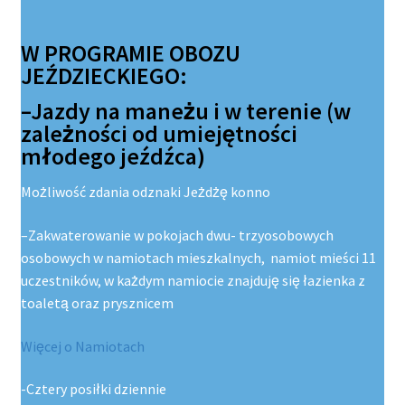
W PROGRAMIE OBOZU
JEŹDZIECKIEGO:
–Jazdy na maneżu i w terenie (w
zależności od umiejętności
młodego jeźdźca)
Możliwość zdania odznaki Jeżdżę konno
–Zakwaterowanie w pokojach dwu- trzyosobowych
osobowych w namiotach mieszkalnych, namiot mieści 11
uczestników, w każdym namiocie znajduję się łazienka z
toaletą oraz prysznicem
Więcej o Namiotach
-Cztery posiłki dziennie