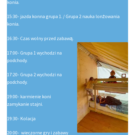
konia.
15:30- jazda konna grupa 1. / Grupa 2 nauka lonżowania
konia.
16:30- Czas wolny przed zabawą.
17:00- Grupa 1 wychodzi na
podchody.
17:20- Grupa 2 wychodzi na
podchody.
19:00- karmienie koni
zamykanie stajni.
19:30- Kolacja
20:00- wieczorne gry i zabawy