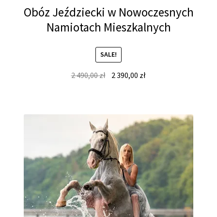
Obóz Jeździecki w Nowoczesnych
Namiotach Mieszkalnych
SALE!
Original
Current
2 490,00
zł
2 390,00
zł
price
price
was:
is:
2
2
490,00 zł.
390,00 zł.