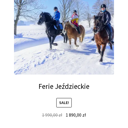
Ferie Jeździeckie
SALE!
Original
Current
1 990,00
zł
1 890,00
zł
price
price