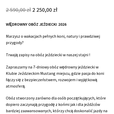
Original
Current
2 590,00
zł
2 250,00
zł
price
price
was:
is:
WĘDROWNY OBÓZ JEŹDIECKI 2026
2
2
590,00 zł.
250,00 zł.
Marzysz o wakacjach pełnych koni, natury i prawdziwej
przygody?
Trwają zapisy na obóz jeździecki w naszej stajni !
Zapraszamy na 7-dniowy obóz wędrowny jeździecki w
Klubie Jeździeckim Mustang miejscu, gdzie pasja do koni
łączy się z bezpieczeństwem, rozwojem i wyjątkową
atmosferą.
Obóz stworzony zarówno dla osób początkujących, które
dopiero zaczynają przygodę z końmi jak i dla jeźdźców
bardziej zaawansowanych, którzy chcą doskonalić jazdy na