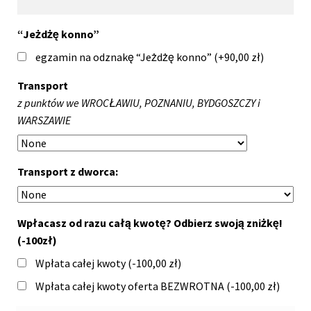
“Jeżdżę konno”
egzamin na odznakę “Jeżdżę konno” (+
90,00
zł
)
Transport
z punktów we WROCŁAWIU, POZNANIU, BYDGOSZCZY i
WARSZAWIE
Transport z dworca:
Wpłacasz od razu całą kwotę? Odbierz swoją zniżkę!
(-100zł)
Wpłata całej kwoty (
-100,00
zł
)
Wpłata całej kwoty oferta BEZWROTNA (
-100,00
zł
)