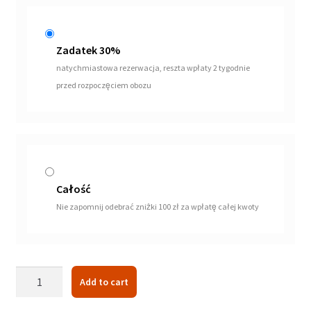
Zadatek 30%
natychmiastowa rezerwacja, reszta wpłaty 2 tygodnie
przed rozpoczęciem obozu
Całość
Nie zapomnij odebrać zniżki 100 zł za wpłatę całej kwoty
Księżycowy
Add to cart
obóz
Jeździecki