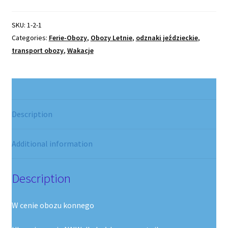
quantity
SKU:
1-2-1
Categories:
Ferie-Obozy
,
Obozy Letnie
,
odznaki jeździeckie
,
transport obozy
,
Wakacje
Description
Additional information
Description
W cenie obozu konnego