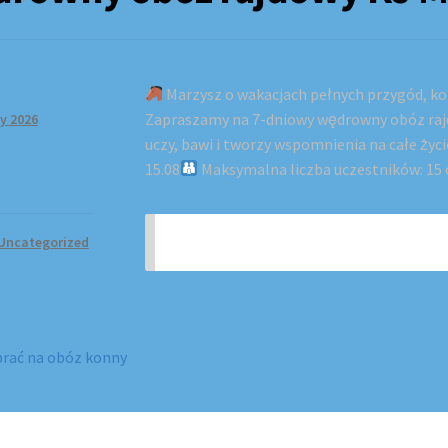
Marzysz o wakacjach pełnych przygód, ko
Zapraszamy na 7-dniowy wędrowny obóz rajd
y 2026
uczy, bawi i tworzy wspomnienia na całe życi
15.08
Maksymalna liczba uczestników: 15 o
This post is only available to mem
Uncategorized
ous
brać na obóz konny
tion