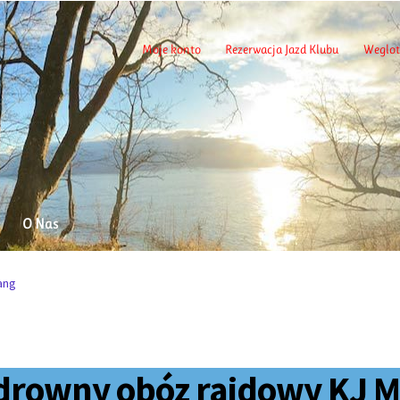
Moje konto
Rezerwacja Jazd Klubu
Weglot
O Nas
ang
rowny obóz rajdowy KJ M