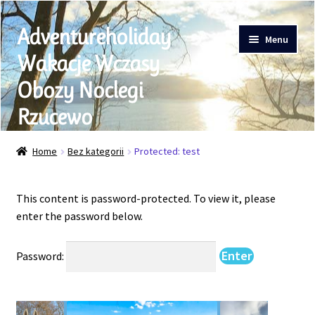
Skip
Skip
Adventureholiday
to
to
Menu
navigation
content
Wakacje Wczasy
Obozy Noclegi
Rzucewo
Moje konto
Home
Bez kategorii
Protected: test
Ferie Obozy
Weekend w siodle
This content is password-protected. To view it, please
enter the password below.
Karnety
Rezerwacja Jazd Konnych
Password:
Akademia Jeździecka
Jazdy Klubu