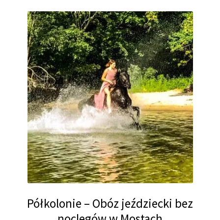
300,00 zł.
280,00 zł.
Półkolonie – Obóz jeździecki bez
noclegów w Mostach