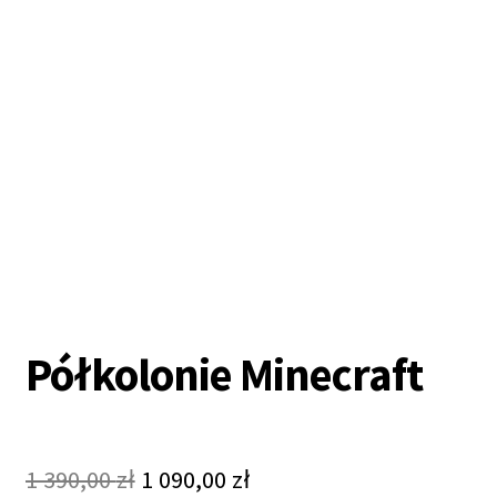
Półkolonie Minecraft
Original
Current
1 390,00
zł
1 090,00
zł