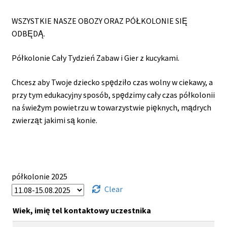
price
price
was:
is:
WSZYSTKIE NASZE OBOZY ORAZ PÓŁKOLONIE SIĘ
1
1
ODBĘDĄ.
390,00 zł.
090,00 zł.
Półkolonie Cały Tydzień Zabaw i Gier z kucykami.
Chcesz aby Twoje dziecko spędziło czas wolny w ciekawy, a
przy tym edukacyjny sposób, spędzimy cały czas półkolonii
na świeżym powietrzu w towarzystwie pięknych, mądrych
zwierząt jakimi są konie.
półkolonie 2025
Clear
Wiek, imię tel kontaktowy uczestnika