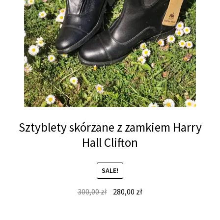
Sztyblety skórzane z zamkiem Harry
Hall Clifton
SALE!
Original
Current
300,00
zł
280,00
zł
price
price
was:
is: