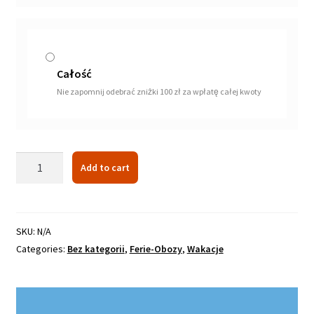
Całość
Nie zapomnij odebrać zniżki 100 zł za wpłatę całej kwoty
Półkolonie
Add to cart
Minecraft
quantity
SKU:
N/A
Categories:
Bez kategorii
,
Ferie-Obozy
,
Wakacje