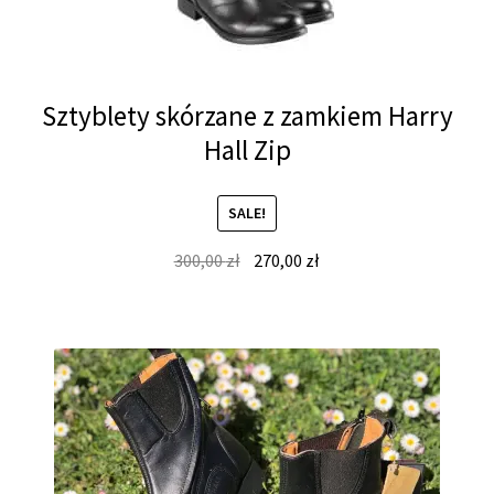
Sztyblety skórzane z zamkiem Harry
Hall Zip
SALE!
Original
Current
300,00
zł
270,00
zł
price
price
was:
is:
300,00 zł.
270,00 zł.