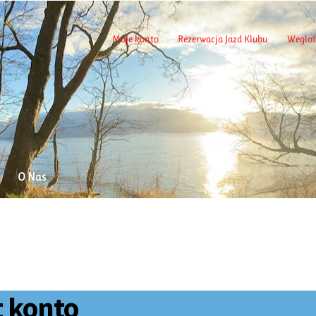
Moje konto
Rezerwacja Jazd Klubu
Weglot
O Nas
t konto