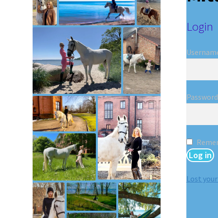
Login
Username
Passwor
Reme
Log in
Lost you