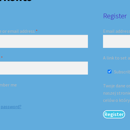
Register
Required
 or email address
*
Email addres
Required
d
*
A link to set
Subscri
mber me
Twoje dane o
naszej stroni
celów o któr
r password?
Register