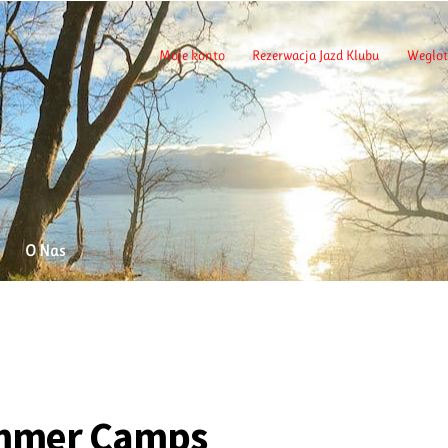
Moje konto
Rezerwacja Jazd Klubu
Weglot
O Nas
mmer Camps