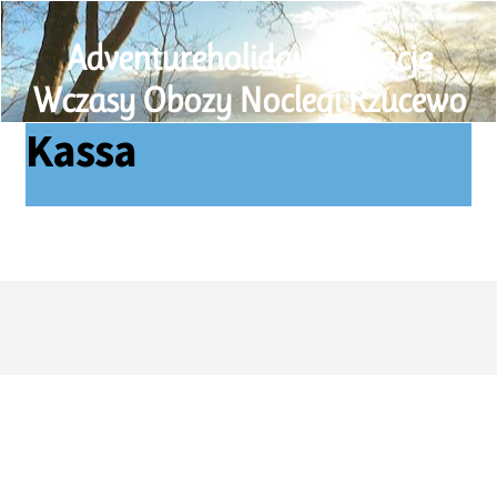
Adventureholiday Wakacje
Wczasy Obozy Noclegi Rzucewo
Kassa