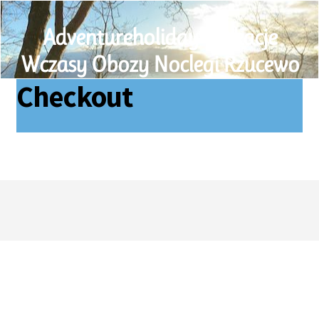
Adventureholiday Wakacje
Wczasy Obozy Noclegi Rzucewo
Checkout